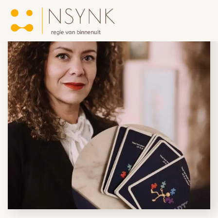
Home
Over NSYNK
/
Blogs
/
Wat is de Core Value Index (CVI)?
Trajecten
Metavital Human Expert-technologie
Bedrijfstrajecten
Teams & Organisaties
Reviews
Blogs
Contact