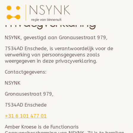
Home
Over NSYNK
/
privacyverklaring
Trajecten
Metavital Human Expert-technologie
Privacyverklaring
Bedrijfstrajecten
Teams & Organisaties
Reviews
NSYNK, gevestigd aan Gronausestraat 979,
Blogs
Contact
7534AD Enschede, is verantwoordelijk voor de
verwerking van persoonsgegevens zoals
weergegeven in deze privacyverklaring.
Contactgegevens:
NSYNK
Gronausestraat 979,
7534AD Enschede
+31 6 101 477 01
Amber Kroese is de Functionaris