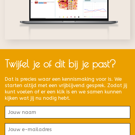
Twijfel je of dit bij je past?
Dat is precies waar een kennismaking voor is. We
starten altijd met een vrijblijvend gesprek. Zodat jij
kunt voelen of er een klik is en we samen kunnen
kijken wat jij nu nodig hebt.