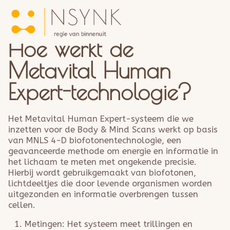
Home
Over NSYNK
/
Trajecten
/
Metavital Human Expert-technologie – NSYNK
Trajecten
Metavital Human Expert-technologie
Bedrijfstrajecten
Hoe werkt de
Teams & Organisaties
Reviews
Metavital Human
Blogs
Contact
Expert-technologie?
Het Metavital Human Expert-systeem die we
inzetten voor de Body & Mind Scans werkt op basis
van MNLS 4-D biofotonentechnologie, een
geavanceerde methode om energie en informatie in
het lichaam te meten met ongekende precisie.
Hierbij wordt gebruikgemaakt van biofotonen,
lichtdeeltjes die door levende organismen worden
uitgezonden en informatie overbrengen tussen
cellen.
Metingen: Het systeem meet trillingen en