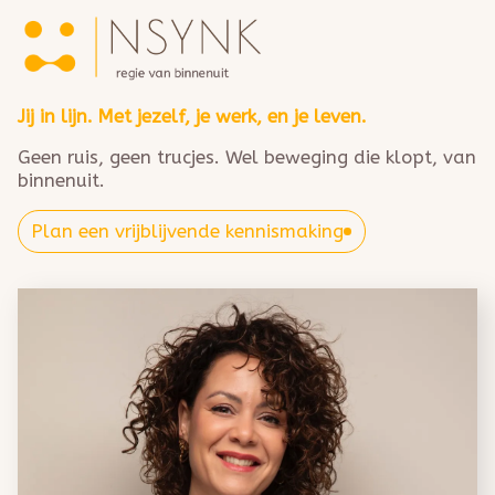
Over NSYNK
Trajecten
NSYNK
Metavital Human Expert-technologie
Bedrijfstrajecten
Teams & Organisaties
Jij in lijn. Met jezelf, je werk, en je leven.
Reviews
Blogs
Geen ruis, geen trucjes. Wel beweging die klopt, van
Contact
binnenuit.
Plan een vrijblijvende kennismaking