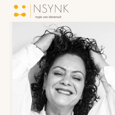
Over NSYNK
Home
/
Blogs
/
Fresh cut fresh start
Trajecten
Metavital Human Expert-technologie
Bedrijfstrajecten
Teams & Organisaties
Reviews
Blogs
Contact