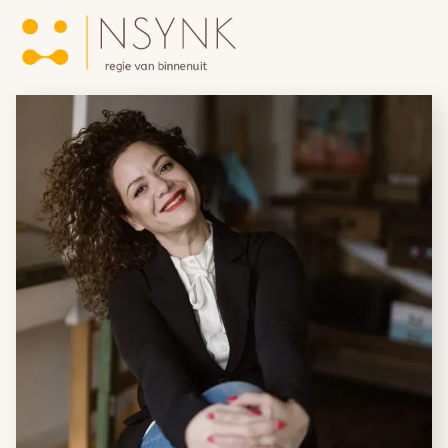
Home
Over NSYNK
/
Blogs
/
15 jaar ondernemerschap vieren | Blog Amber
Trajecten
Kroese
Metavital Human Expert-technologie
Bedrijfstrajecten
Teams & Organisaties
Reviews
Blogs
Contact